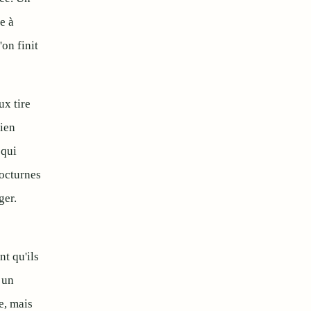
e à
on finit
x tire
hien
 qui
nocturnes
ger.
t qu'ils
 un
e, mais