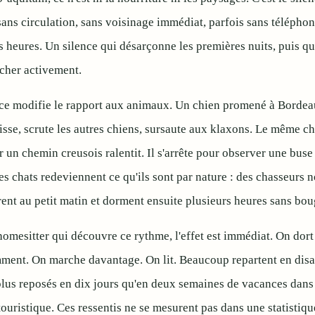
sans circulation, sans voisinage immédiat, parfois sans téléphon
s heures. Un silence qui désarçonne les premières nuits, puis qu'
cher activement.
ce modifie le rapport aux animaux. Un chien promené à Bordeau
aisse, scrute les autres chiens, sursaute aux klaxons. Le même c
r un chemin creusois ralentit. Il s'arrête pour observer une buse
es chats redeviennent ce qu'ils sont par nature : des chasseurs 
rent au petit matin et dorment ensuite plusieurs heures sans bou
homesitter qui découvre ce rythme, l'effet est immédiat. On dort
ment. On marche davantage. On lit. Beaucoup repartent en disan
plus reposés en dix jours qu'en deux semaines de vacances dans
touristique. Ces ressentis ne se mesurent pas dans une statistiqu