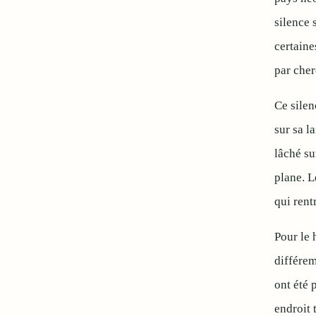
silence 
certaine
par cher
Ce silen
sur sa l
lâché su
plane. L
qui rent
Pour le 
différem
ont été 
endroit 