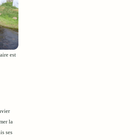
aire est
nvier
mer la
is ses