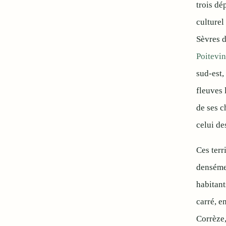
trois dé
culturel
Sèvres d
Poitevin
sud-est,
fleuves 
de ses c
celui de
Ces terr
denséme
habitant
carré, e
Corrèze,