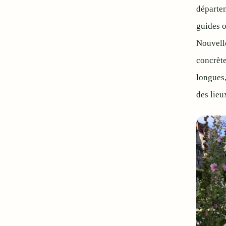
départem
guides o
Nouvell
concrète
longues,
des lieu