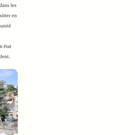
dans les
itter en
unité
n état
dent.