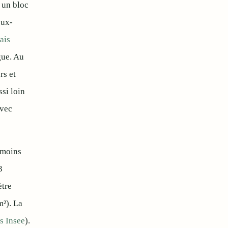
 un bloc
eux-
ais
gue. Au
rs et
ssi loin
avec
s moins
3
ètre
m²). La
s Insee
).