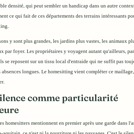
ible densité, qui peut sembler un handicap dans un autre context
ent ce qui fait de ces départements des terrains intéressants po
ing.
ons y sont plus grandes, les jardins plus vastes, les animaux pl
 par foyer. Les propriétaires y voyagent autant qu'ailleurs, par
 ils se reposent sur un tissu local d'entraide qui ne suffit pas tou
 absences longues. Le homesitting vient compléter ce maillage,
r.
silence comme particularité
eure
es homesitters mentionnent en premier après une garde dans l'ar
-aquitain, ce n'est ni la nourriture ni les paysages. C'est le sile