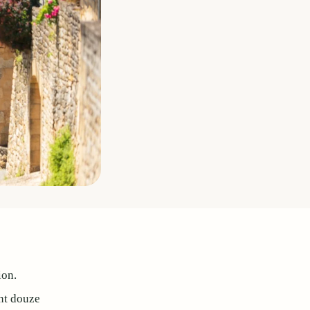
ion.
ant douze