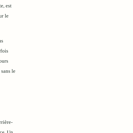
e, est
ur le
us
fois
jours
 sans le
rière-
nce. Un