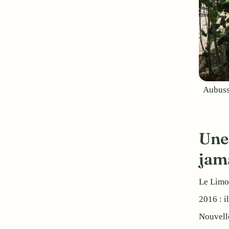
Aubusso
Une
jam
Le Limou
2016 : i
Nouvelle