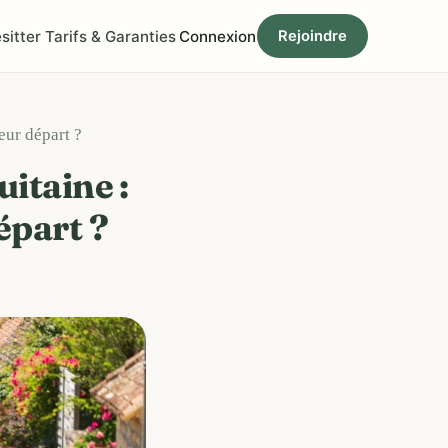
sitter
Tarifs & Garanties
Connexion
Rejoindre
eur départ ?
itaine :
départ ?