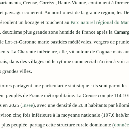
partements, Creuse, Corrèze, Haute-Vienne, continuent à former
 et paysager cohérent. Au nord-ouest de la grande région, les D
éroulent un bocage et touchent au
Parc naturel régional du Mar
, deuxième plus grande zone humide de France après la Camar
 le Lot-et-Garonne marie bastides médiévales, vergers de prunie
lents. La Charente intérieure, elle, vit autour de Cognac mais au
hais, dans des villages où le rythme commercial n'a rien à voir 
s grandes villes.
itoires partagent une particularité statistique : ils sont parmi le
nt peuplés de France métropolitaine. La Creuse compte 114 10
s en 2025 (
Insee
), avec une densité de 20,8 habitants par kilom
nviron cinq fois inférieure à la moyenne nationale (107,6 hab/k
 plus peuplée, partage cette structure rurale dominante (
donnée