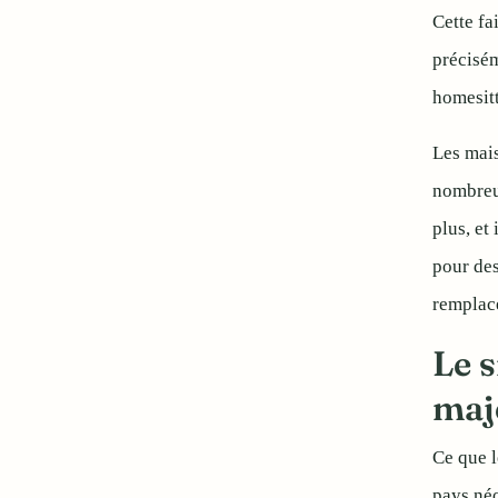
Cette fa
précisém
homesitt
Les mais
nombreux
plus, et
pour des
remplace
Le 
maj
Ce que l
pays néo